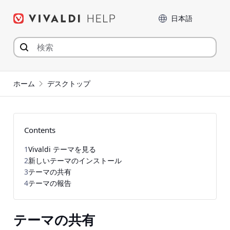
コ
言語
ン
テ
ン
ツ
へ
ジ
ホーム
デスクトップ
ャ
ン
プ
Contents
1
Vivaldi テーマを見る
2
新しいテーマのインストール
3
テーマの共有
4
テーマの報告
テーマの共有