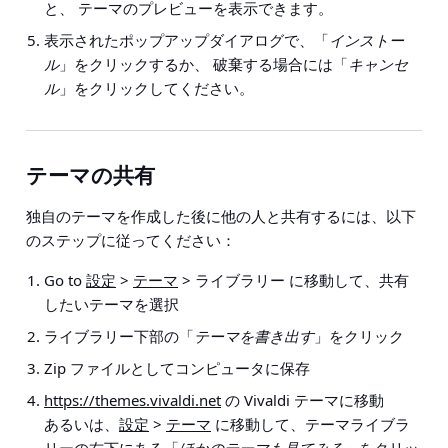
と、 テーマのプレビューを表示できます。
表示されたポップアップダイアログで、「
インストー
ル
」をクリックするか、 破棄する場合には「
キャンセ
ル
」をクリックしてください。
テーマの共有
独自のテーマを作成した後に他の人と共有するには、以下
のステップに従ってください：
Go to
設定
>
テーマ
> ライブラリー
に移動して、共有
したいテーマを選択
ライブラリー下部の「
テーマを書き出す
」をクリック
Zip ファイルとしてコンピュータに保存
https://themes.vivaldi.net
の Vivaldi テーマに移動
あるいは、
設定
>
テーマ
に移動して、テーマライブラ
リーの右下にある「
ほかのテーマも見てみる
」をクリッ