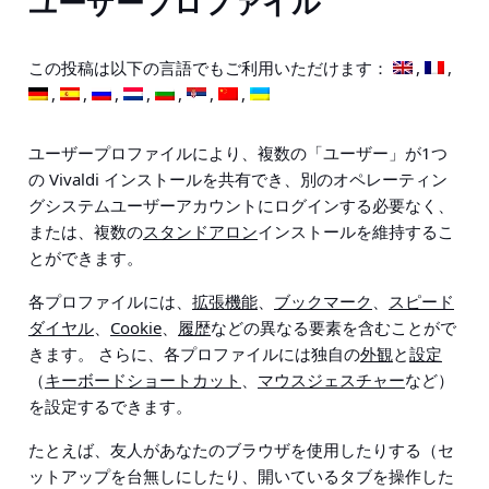
ユーザープロファイル
この投稿は以下の言語でもご利用いただけます：
ユーザープロファイルにより、複数の「ユーザー」が1つ
の Vivaldi インストールを共有でき、別のオペレーティン
グシステムユーザーアカウントにログインする必要なく、
または、複数の
スタンドアロン
インストールを維持するこ
とができます。
各プロファイルには、
拡張機能
、
ブックマーク
、
スピード
ダイヤル
、
Cookie
、
履歴
などの異なる要素を含むことがで
きます。 さらに、各プロファイルには独自の
外観
と
設定
（
キーボードショートカット
、
マウスジェスチャー
など）
を設定するできます。
たとえば、友人があなたのブラウザを使用したりする（セ
ットアップを台無しにしたり、開いているタブを操作した