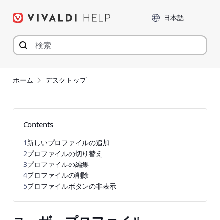
コ
言語
ン
テ
ン
ツ
へ
ジ
ホーム
デスクトップ
ャ
ン
プ
Contents
1
新しいプロファイルの追加
2
プロファイルの切り替え
3
プロファイルの編集
4
プロファイルの削除
5
プロファイルボタンの非表示