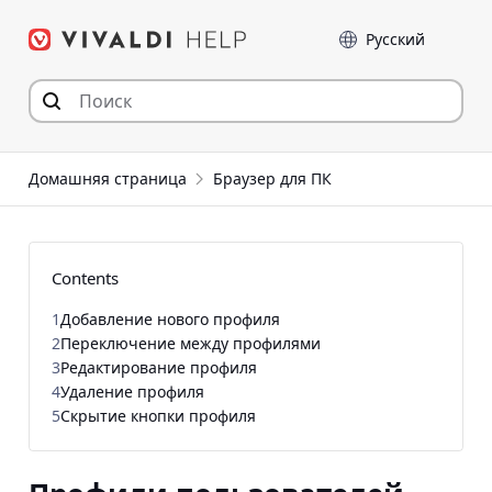
Перейти
Language
к
содержимому
Домашняя страница
Браузер для ПК
Contents
1
Добавление нового профиля
2
Переключение между профилями
3
Редактирование профиля
4
Удаление профиля
5
Скрытие кнопки профиля