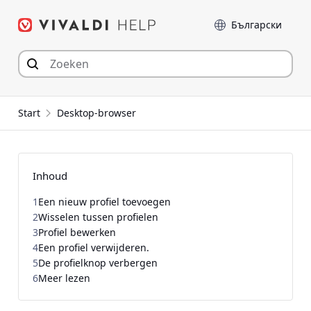
Spring
Taal
naar
inhoud
Start
Desktop-browser
Inhoud
1
Een nieuw profiel toevoegen
2
Wisselen tussen profielen
3
Profiel bewerken
4
Een profiel verwijderen.
5
De profielknop verbergen
6
Meer lezen