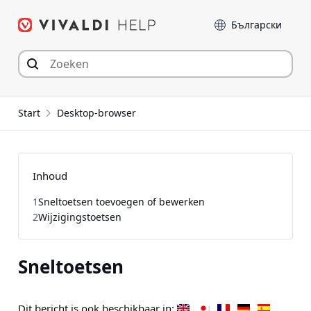
Spring
Taal
naar
inhoud
Start
Desktop-browser
Inhoud
1
Sneltoetsen toevoegen of bewerken
2
Wijzigingstoetsen
Sneltoetsen
Dit bericht is ook beschikbaar in: