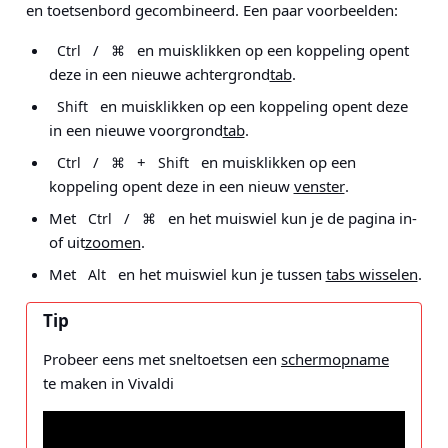
en toetsenbord gecombineerd. Een paar voorbeelden:
/
en muisklikken op een koppeling opent
Ctrl
⌘
deze in een nieuwe achtergrond
tab
.
en muisklikken op een koppeling opent deze
Shift
in een nieuwe voorgrond
tab
.
/
+
en muisklikken op een
Ctrl
⌘
Shift
koppeling opent deze in een nieuw
venster
.
Met
/
en het muiswiel kun je de pagina in-
Ctrl
⌘
of uit
zoomen
.
Met
en het muiswiel kun je tussen
tabs wisselen
.
Alt
Tip
Probeer eens met sneltoetsen een
schermopname
te maken in Vivaldi