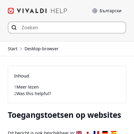
Spring
Taal
naar
inhoud
Start
Desktop-browser
Inhoud
1
Meer lezen
2
Was this helpful?
Toegangstoetsen op websites
Dit bericht is ook beschikbaar in: