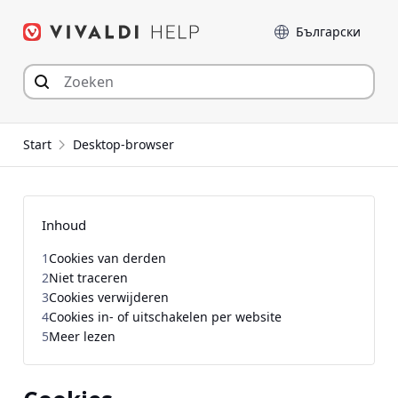
Spring
Taal
naar
inhoud
Start
Desktop-browser
Inhoud
1
Cookies van derden
2
Niet traceren
3
Cookies verwijderen
4
Cookies in- of uitschakelen per website
5
Meer lezen