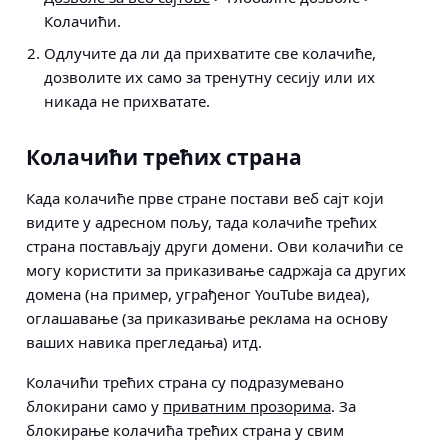
Колачићи
.
Одлучите да ли да прихватите све колачиће,
дозволите их само за тренутну сесију или их
никада не прихватате.
Колачићи трећих страна
Када колачиће прве стране постави веб сајт који
видите у адресном пољу, тада колачиће трећих
страна постављају други домени. Ови колачићи се
могу користити за приказивање садржаја са других
домена (на пример, уграђеног YouTube видеа),
оглашавање (за приказивање реклама на основу
ваших навика прегледања) итд.
Колачићи трећих страна су подразумевано
блокирани само у
приватним прозорима
. За
блокирање колачића трећих страна у свим