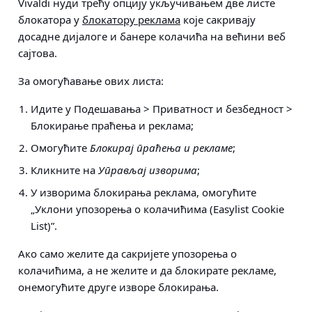
Vivaldi нуди трећу опцију укључивањем две листе
блокатора у
блокатору реклама
које сакривају
досадне дијалоге и банере колачића на већини веб
сајтова.
За омогућавање ових листа:
Идите у
Подешавања > Приватност и безбедност >
Блокирање праћења и реклама
;
Омогућите
Блокирај праћења и рекламе
;
Кликните на
Управљај изворима
;
У изворима блокирања реклама, омогућите
„Уклони упозорења о колачићима (Easylist Cookie
List)”.
Ако само желите да сакријете упозорења о
колачићима, а не желите и да блокирате рекламе,
онемогућите друге изворе блокирања.