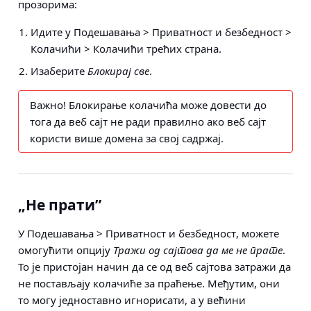
прозорима:
Идите у Подешавања > Приватност и безбедност
>
Колачићи > Колачићи трећих страна
.
Изаберите
Блокирај све
.
Важно!
Блокирање колачића може довести до
тога да веб сајт не ради правилно ако веб сајт
користи више домена за свој садржај.
„Не прати”
У
Подешавања > Приватност и безбедност
, можете
омогућити опцију
Тражи од сајтова да ме не прате
.
То је пристојан начин да се од веб сајтова затражи да
не постављају колачиће за праћење. Међутим, они
то могу једноставно игнорисати, а у већини