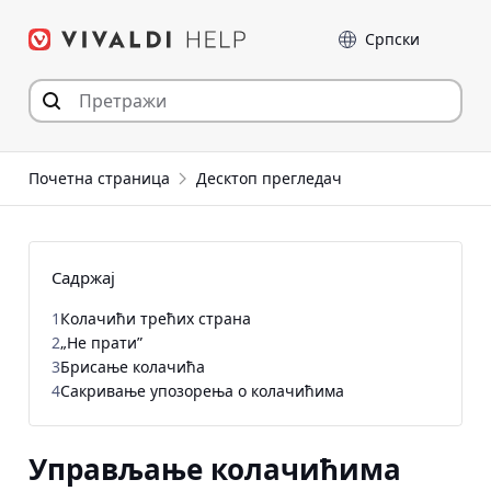
Пређи
Језик
на
садржај
Почетна страница
Десктоп прегледач
Садржај
1
Колачићи трећих страна
2
„Не прати”
3
Брисање колачића
4
Сакривање упозорења о колачићима
Управљање колачићима