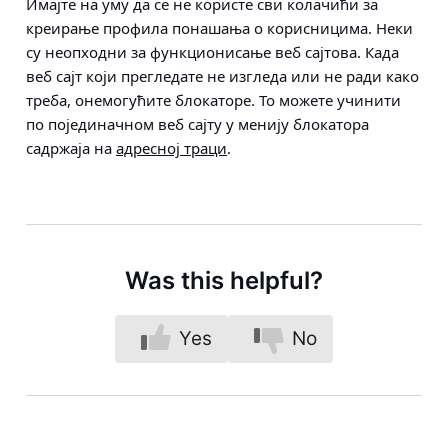
Имајте на уму да се не користе сви колачићи за
креирање профила понашања о корисницима. Неки
су неопходни за функционисање веб сајтова. Када
веб сајт који прегледате не изгледа или не ради како
треба, онемогућите блокаторе. То можете учинити
по појединачном веб сајту у менију блокатора
садржаја на
адресној траци
.
Was this helpful?
Yes
No