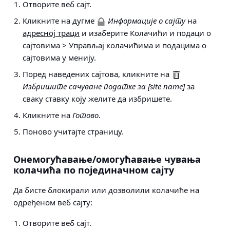
Отворите веб сајт.
Кликните на дугме
Информације о сајту
на
адресној траци
и изаберите
Колачићи и подаци о
сајтовима > Управљај колачићима и подацима о
сајтовима
у менију.
Поред наведених сајтова, кликните на
Избришите сачуване податке за [site name]
за
сваку ставку коју желите да избришете.
Кликните на
Готово
.
Поново учитајте страницу.
Онемогућавање/омогућавање чувања
колачића по појединачном сајту
Да бисте блокирали или дозволили колачиће на
одређеном веб сајту:
Отворите веб сајт.