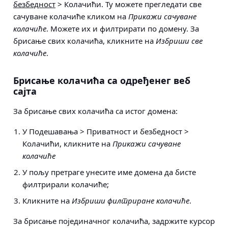
безбедност
> Колачићи
. Ту можете прегледати све
сачуване колачиће кликом на
Прикажи сачуване
колачиће
. Можете их и филтрирати по домену. За
брисање свих колачића, кликните на
Избриши све
колачиће
.
Брисање колачића са одређенег веб
сајта
За брисање свих колачића са истог домена:
У
Подешавања > Приватност и безбедност >
Колачићи
, кликните на
Прикажи сачуване
колачиће
У пољу претраге унесите име домена да бисте
филтрирали колачиће;
Кликните на
Избриши филтриране колачиће
.
За брисање појединачног колачића, задржите курсор