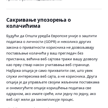
Сакривање упозорења о
колачићима
Будући да Општа уредба Европске уније о заштити
података о личности (GDPR) и неколико других
закона о приватности корисника не дозвољавају
постављање колачића у ваш прегледач без
пристанка, већина веб сајтова тражи вашу дозволу
као прву ствар након учитавања веб странице.
Најбржа опција је само прихватити
све
, што увек
служи интересима веб сајта, а не корисника. Друга
опција је да управљате својим жељеним поставкама
и онемогућите опције коришћења података све
одједном, ако имате среће, или једну по једну, ако
веб сајт жели да закомпликује процес.