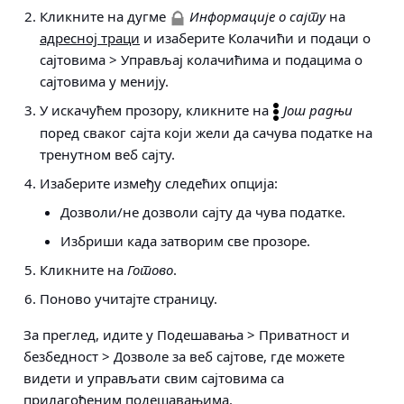
Кликните на дугме
Информације о сајту
на
адресној траци
и изаберите
Колачићи и подаци о
сајтовима > Управљај колачићима и подацима о
сајтовима
у менију.
У искачућем прозору, кликните на
Још радњи
поред сваког сајта који жели да сачува податке на
тренутном веб сајту.
Изаберите између следећих опција:
Дозволи/не дозволи сајту да чува податке.
Избриши када затворим све прозоре.
Кликните на
Готово
.
Поново учитајте страницу.
За преглед, идите у Подешавања > Приватност и
безбедност > Дозволе за веб сајтове, где можете
видети и управљати свим сајтовима са
прилагођеним подешавањима.