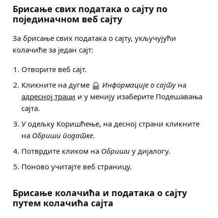
Брисање свих података о сајту по
појединачном веб сајту
За брисање свих података о сајту, укључујући
колачиће за један сајт:
Отворите веб сајт.
Кликните на дугме
Информације о сајту
на
адресној траци
и у менију изаберите Подешавања
сајта.
У одељку Коришћење, на десној страни кликните
на
Обриши податке
.
Потврдите кликом на
Обриши
у дијалогу.
Поново учитајте веб страницу.
Брисање колачића и података о сајту
путем колачића сајта