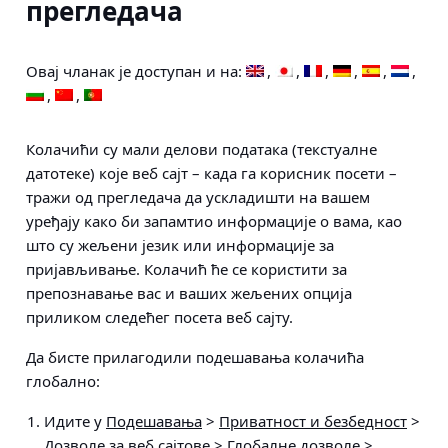
прегледача
Овај чланак је доступан и на:
Колачићи су мали делови података (текстуалне
датотеке) које веб сајт – када га корисник посети –
тражи од прегледача да ускладишти на вашем
уређају како би запамтио информације о вама, као
што су жељени језик или информације за
пријављивање. Колачић ће се користити за
препознавање вас и ваших жељених опција
приликом следећег посета веб сајту.
Да бисте прилагодили подешавања колачића
глобално:
Идите у
Подешавања
>
Приватност и безбедност
>
Дозволе за веб сајтове
> Глобалне дозволе >