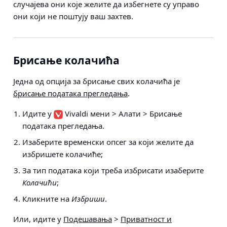
случајева они које желите да избегнете су управо
они који не поштују ваш захтев.
Брисање колачића
Једна од опција за брисање свих колачића је
брисање података прегледања
.
Идите у
Vivaldi мени > Алати > Брисање
података прегледања
.
Изаберите временски опсег за који желите да
избришете колачиће;
За тип података који треба избрисати изаберите
Колачићи
;
Кликните на
Избриши
.
Или, идите у
Подешавања
>
Приватност и