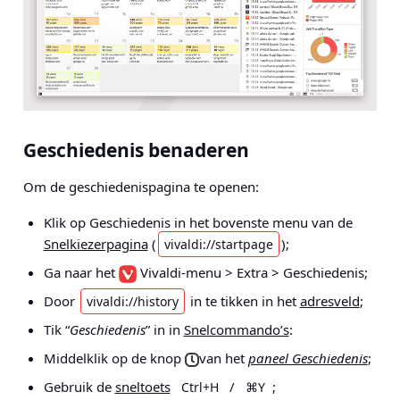
Geschiedenis benaderen
Om de geschiedenispagina te openen:
Klik op Geschiedenis in het bovenste menu van de
Snelkiezerpagina
(
);
vivaldi://startpage
Ga naar het
Vivaldi-menu > Extra > Geschiedenis
;
Door
in te tikken in het
adresveld
;
vivaldi://history
Tik “
Geschiedenis
” in in
Snelcommando’s
:
Middelklik op de knop
van het
paneel Geschiedenis
;
Gebruik de
sneltoets
/
;
Ctrl+H
⌘Y