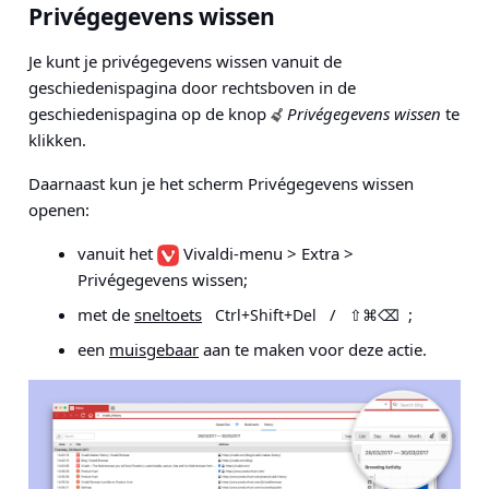
Privégegevens wissen
Je kunt je privégegevens wissen vanuit de
geschiedenispagina door rechtsboven in de
geschiedenispagina op de knop
Privégegevens wissen
te
klikken.
Daarnaast kun je het scherm Privégegevens wissen
openen:
vanuit het
Vivaldi-
menu
> Extra >
Privégegevens wissen
;
met de
sneltoets
/
;
Ctrl+Shift+Del
⇧⌘⌫
een
muisgebaar
aan te maken voor deze actie.