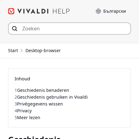
Spring
Taal
naar
inhoud
Start
Desktop-browser
Inhoud
1
Geschiedenis benaderen
2
Geschiedenis gebruiken in Vivaldi
3
Privégegevens wissen
4
Privacy
5
Meer lezen