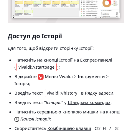
Доступ до Історії
Для того, щоб відкрити сторінку Історії:
Натисніть на кнопці Історії на
Експрес-панелі
(
);
vivaldi://startpage
Відкрийте
Меню Vivaldi > Інструменти >
Історія
;
Введіть текст
в
Рядку адреси
;
vivaldi://history
Введіть текст “
Історія
” у
Швидких командах
:
Натисніть середньою кнопкою мишки на кнопці
Панелі історії
;
Скористайтесь
Комбінацією клавіш
/
Ctrl H
⌘