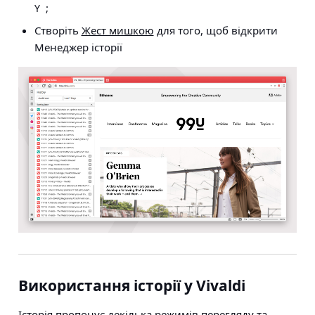
;
Y
Створіть
Жест мишкою
для того, щоб відкрити
Менеджер історії
Використання історії у Vivaldi
Історія пропонує декілька режимів перегляду та