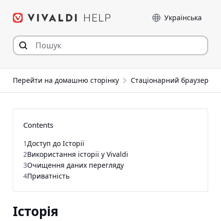
Перейти
Мова
до
статті
Перейти на домашню сторінку
Стаціонарний браузер
Contents
1
Доступ до Історії
2
Використання історії у Vivaldi
3
Очищення даних перегляду
4
Приватність
Історія