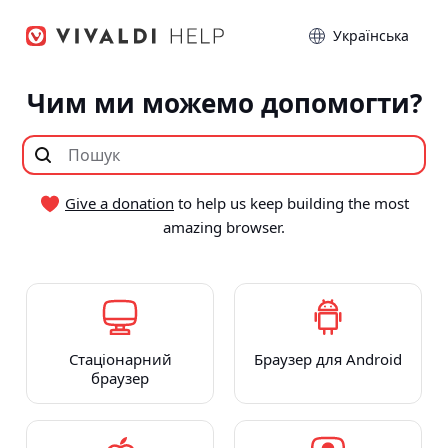
Перейти
Мова
до
статті
Чим ми можемо допомогти?
Give a donation
to help us keep building the most
amazing browser.
Стаціонарний
Браузер для Android
браузер