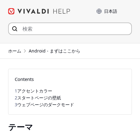
コ
言語
ン
テ
ン
ツ
へ
ジ
ホーム
Android - まずはここから
ャ
ン
プ
Contents
1
アクセントカラー
2
スタートページの壁紙
3
ウェブページのダークモード
テーマ