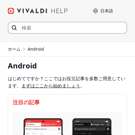
コ
言語
ン
テ
ン
ツ
へ
ジ
ホーム
Android
ャ
ン
Android
プ
はじめてですか？ここではお役立記事を多数ご用意してい
ます。
まずはここから始めましょう
。
注目の記事