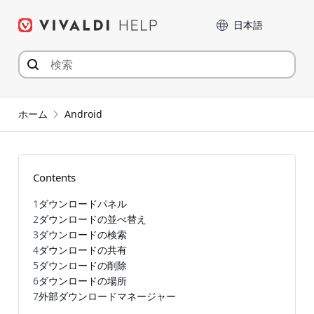
コ
言語
ン
テ
ン
ツ
へ
ジ
ホーム
Android
ャ
ン
プ
Contents
1
ダウンロードパネル
2
ダウンロードの並べ替え
3
ダウンロードの検索
4
ダウンロードの共有
5
ダウンロードの削除
6
ダウンロードの場所
7
外部ダウンロードマネージャー