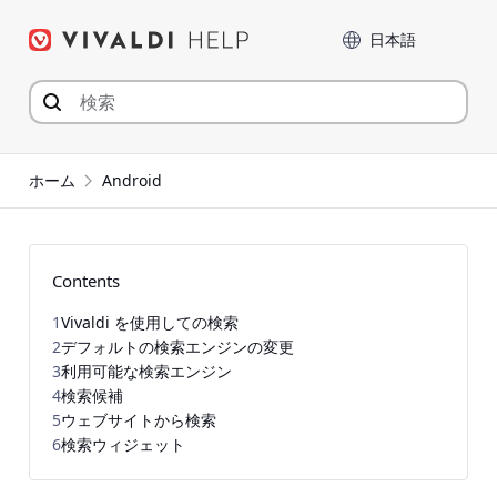
コ
言語
ン
テ
ン
ツ
へ
ジ
ホーム
Android
ャ
ン
プ
Contents
1
Vivaldi を使用しての検索
2
デフォルトの検索エンジンの変更
3
利用可能な検索エンジン
4
検索候補
5
ウェブサイトから検索
6
検索ウィジェット