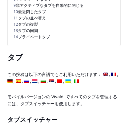
9
非アクティブなタブを自動的に閉じる
10
最近閉じたタブ
11
タブの並べ替え
12
タブの複製
13
タブの同期
14
プライベートタブ
タブ
この投稿は以下の言語でもご利用いただけます：
モバイルバージョンの Vivaldi ですべてのタブを管理する
には、タブスイッチャーを使用します。
タブスイッチャー