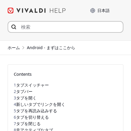
コ
言語
ン
テ
ン
ツ
へ
ジ
ホーム
Android - まずはここから
ャ
ン
プ
Contents
1
タブスイッチャー
2
タブバー
3
タブを開く
4
新しいタブでリンクを開く
5
タブを再読み込みする
6
タブを切り替える
7
タブを閉じる
8
非アクティブなタブ