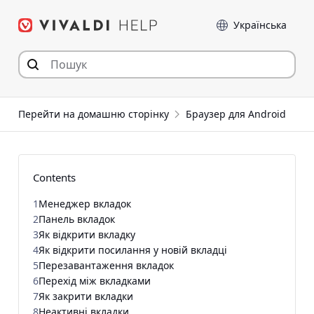
Перейти
Мова
до
статті
Перейти на домашню сторінку
Браузер для Android
Contents
1
Менеджер вкладок
2
Панель вкладок
3
Як відкрити вкладку
4
Як відкрити посилання у новій вкладці
5
Перезавантаження вкладок
6
Перехід між вкладками
7
Як закрити вкладки
8
Неактивні вкладки