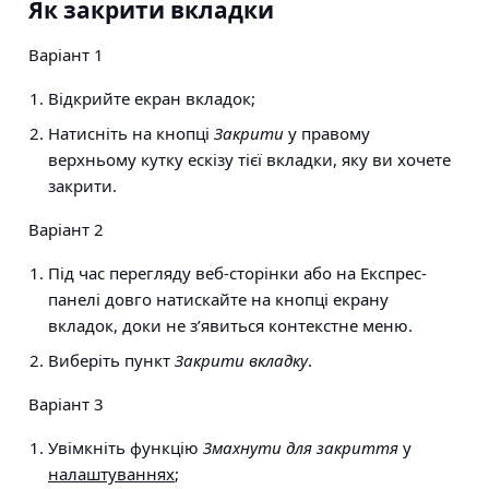
Як закрити вкладки
Варіант 1
Відкрийте екран вкладок;
Натисніть на кнопці
Закрити
у правому
верхньому кутку ескізу тієї вкладки, яку ви хочете
закрити.
Варіант 2
Під час перегляду веб-сторінки або на Експрес-
панелі довго натискайте на кнопці екрану
вкладок, доки не з’явиться контекстне меню.
Виберіть пункт
Закрити вкладку
.
Варіант 3
Увімкніть функцію
Змахнути для закриття
у
налаштуваннях
;