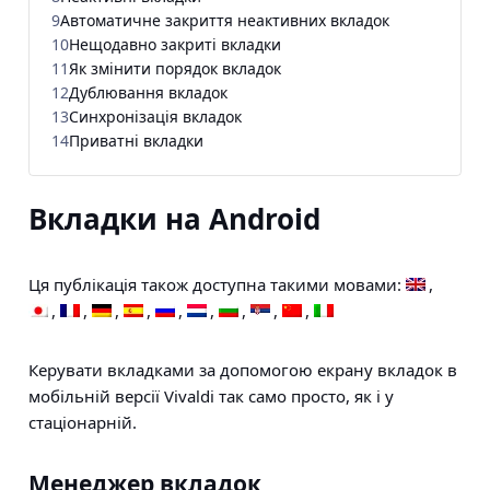
9
Автоматичне закриття неактивних вкладок
10
Нещодавно закриті вкладки
11
Як змінити порядок вкладок
12
Дублювання вкладок
13
Синхронізація вкладок
14
Приватні вкладки
Вкладки на Android
Ця публікація також доступна такими мовами:
Керувати вкладками за допомогою екрану вкладок в
мобільній версії Vivaldi так само просто, як і у
стаціонарній.
Менеджер вкладок