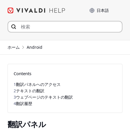
コ
言語
ン
テ
ン
ツ
へ
ジ
ホーム
Android
ャ
ン
プ
Contents
1
翻訳パネルへのアクセス
2
テキストの翻訳
3
ウェブページのテキストの翻訳
4
翻訳履歴
翻訳パネル