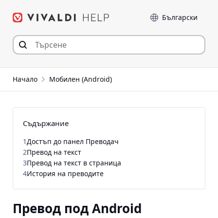
Прескочи
Език
към съдържанието
Начало
Мобилен (Android)
Съдържание
1
Достъп до панел Преводач
2
Превод на текст
3
Превод на текст в страница
4
История на преводите
Превод под Android