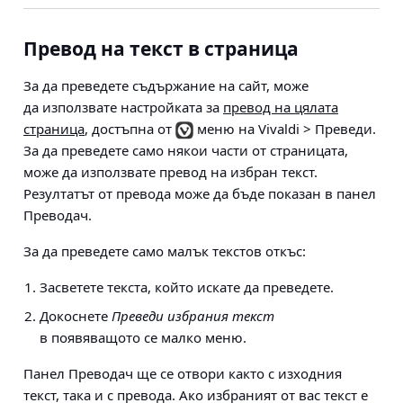
Превод на текст в страница
За да преведете съдържание на сайт, може
да използвате настройката за
превод на цялата
страница
, достъпна от
меню на Vivaldi > Преведи
.
За да преведете само някои части от страницата,
може да използвате превод на избран текст.
Резултатът от превода може да бъде показан в панел
Преводач.
За да преведете само малък текстов откъс:
Засветете текста, който искате да преведете.
Докоснете
Преведи избрания текст
в появяващото се малко меню.
Панел Преводач ще се отвори както с изходния
текст, така и с превода. Ако избраният от вас текст е