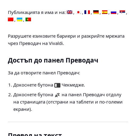
Публикацията я има и на:
Разрушете езиковите бариери и разкрийте мрежата
чрез Преводач на Vivaldi.
Достъп до панел Преводач
За да отворите панел Преводач:
Докоснете бутона
Чекмедже.
Докоснете бутона
на панел Преводач отдолу
на страницата (отстрани на таблети и по-големи
екрани).
Превод на текст