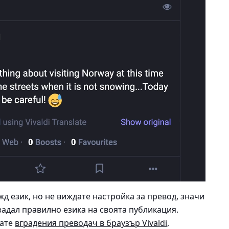
жд език, но не виждате настройка за превод, значи
задал правилно езика на своята публикация.
вате
вградения преводач в браузър Vivaldi
,