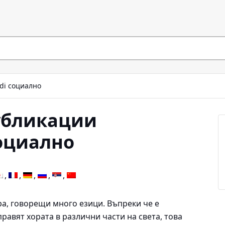
ldi социално
убликации
социално
а, говорещи много езици. Въпреки че е
правят хората в различни части на света, това