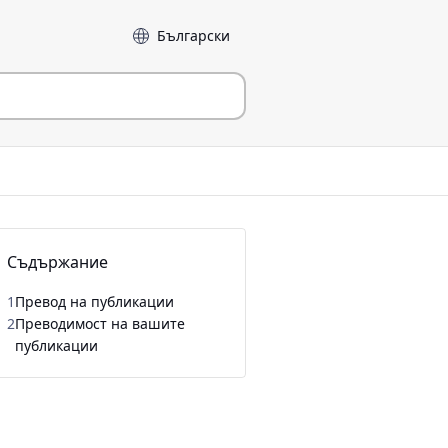
Език
Съдържание
1
Превод на публикации
2
Преводимост на вашите
публикации