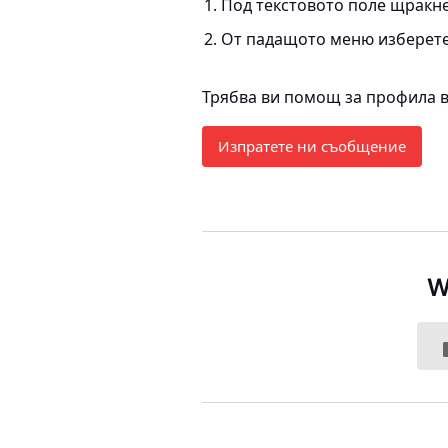
Под текстовото поле щракне
От падащото меню изберете 
Трябва ви помощ за профила въ
Изпратете ни съобщение
W