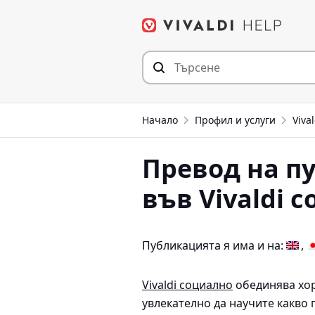
Прескочи
към съдържанието
Начало
Профил и услуги
Viva
Превод на п
във Vivaldi 
Публикацията я има и на:
Vivaldi социално
обединява хор
увлекателно да научите какво 