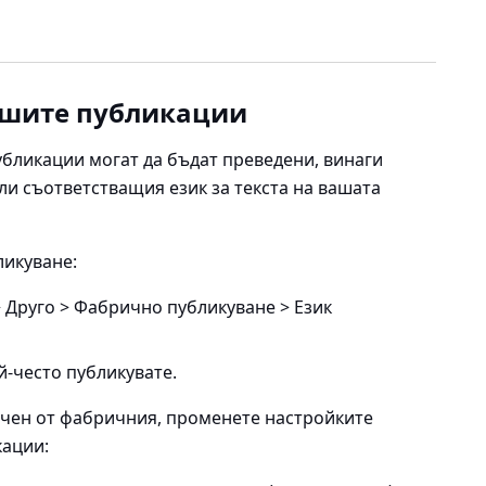
ашите публикации
публикации могат да бъдат преведени, винаги
ли съответстващия език за текста на вашата
ликуване:
 Друго > Фабрично публикуване > Език
й-често публикувате.
личен от фабричния, променете настройките
кации: