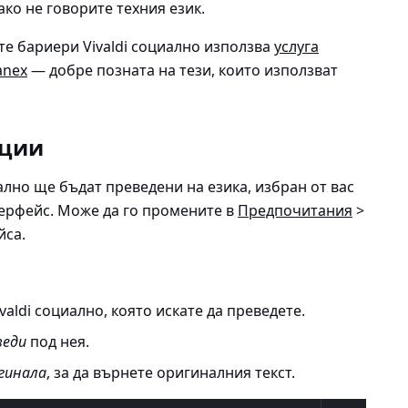
ако не говорите техния език.
те бариери Vivaldi социално използва
услуга
anex
— добре позната на тези, които използват
ации
ално ще бъдат преведени на езика, избран от вас
терфейс. Може да го промените в
Предпочитания
>
йса
.
aldi социално, която искате да преведете.
веди
под нея.
гинала
, за да върнете оригиналния текст.