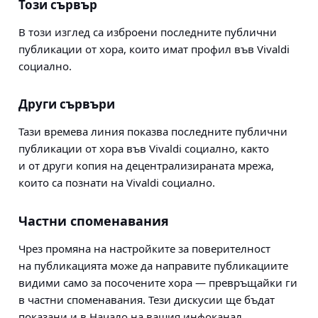
Този сървър
В този изглед са изброени последните публични
публикации от хора, които имат профил във Vivaldi
социално.
Други сървъри
Тази времева линия показва последните публични
публикации от хора във Vivaldi социално, както
и от други копия на децентрализираната мрежа,
които са познати на Vivaldi социално.
Частни споменавания
Чрез промяна на настройките за поверителност
на публикацията може да направите публикациите
видими само за посочените хора — превръщайки ги
в частни споменавания. Тези дискусии ще бъдат
показани и в Начало на вашия инфоканал,