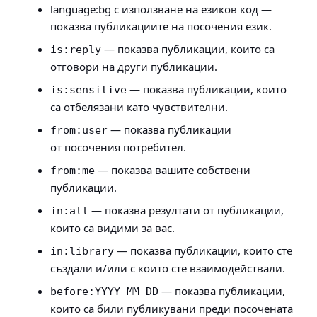
language:bg с използване на езиков код —
показва публикациите на посочения език.
— показва публикации, които са
is:reply
отговори на други публикации.
— показва публикации, които
is:sensitive
са отбелязани като чувствителни.
— показва публикации
from:user
от посочения потребител.
— показва вашите собствени
from:me
публикации.
— показва резултати от публикации,
in:all
които са видими за вас.
— показва публикации, които сте
in:library
създали и/или с които сте взаимодействали.
— показва публикации,
before:YYYY-MM-DD
които са били публикувани преди посочената