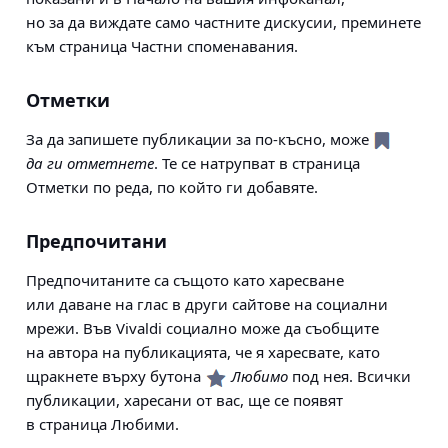
но за да виждате само частните дискусии, преминете
към страница Частни споменавания.
Отметки
За да запишете публикации за по-късно, може
да ги отметнете
. Те се натрупват в страница
Отметки по реда, по който ги добавяте.
Предпочитани
Предпочитаните са същото като харесване
или даване на глас в други сайтове на социални
мрежи. Във Vivaldi социално може да съобщите
на автора на публикацията, че я харесвате, като
щракнете върху бутона
Любимо
под нея. Всички
публикации, харесани от вас, ще се появят
в страница Любими.