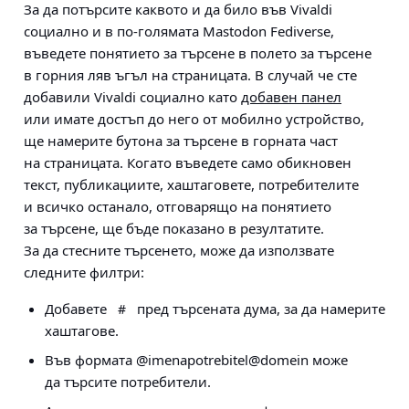
За да потърсите каквото и да било във Vivaldi
социално и в по-голямата Mastodon Fediverse,
въведете понятието за търсене в полето за търсене
в горния ляв ъгъл на страницата. В случай че сте
добавили Vivaldi социално като
добавен панел
или имате достъп до него от мобилно устройство,
ще намерите бутона за търсене в горната част
на страницата. Когато въведете само обикновен
текст, публикациите, хаштаговете, потребителите
и всичко останало, отговарящо на понятието
за търсене, ще бъде показано в резултатите.
За да стесните търсенето, може да използвате
следните филтри:
Добавете
пред търсената дума, за да намерите
#
хаштагове.
Във формата @imenapotrebitel@domein може
да търсите потребители.