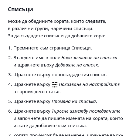
Списъци
Може да обедините хората, които следвате,
в различни групи, наречени списъци.
За да създадете списък и да добавите хора:
Преминете към страница Списъци.
Въведете име в поле
Ново заглавие на списъка
и щракнете върху
Добавяне на списък
.
Щракнете върху новосъздадения списък.
Щракнете върху
Показване на настройките
в горния десен ъгъл.
Щракнете върху
Промяна на списъка
.
Щракнете върху
Търсене измежду последваните
и започнете да пишете имената на хората, които
искате да добавите към списъка.
Когато профилът бъде намерен, щракнете върху