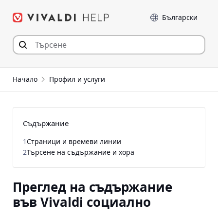
Прескочи
Език
към съдържанието
Начало
Профил и услуги
Съдържание
1
Страници и времеви линии
2
Търсене на съдържание и хора
Преглед на съдържание
във Vivaldi социално