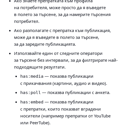
Ако знаете препратката към профила
на потребителя, може просто да я въведете
в полето за търсене, за да намерите търсения
потребител.
Ако разполагате с препратка към публикация,
може да я въведете в полето за търсене,
за да заредите публикацията.
Използвайте един от следните оператори
за търсене без интервали, за да филтрирате най-
подходящите резултати.
— показва публикации
has:media
с прикачвания (картини, аудио и видео).
— показва публикации с анкета.
has:poll
— показва публикации
has:embed
с препратки, които показват вградени
носители (например препратки от YouTube
или PeerTube).