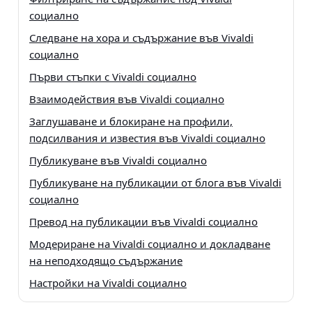
социално
Следване на хора и съдържание във Vivaldi
социално
Първи стъпки с Vivaldi социално
Взаимодействия във Vivaldi социално
Заглушаване и блокиране на профили,
подсилвания и известия във Vivaldi социално
Публикуване във Vivaldi социално
Публикуване на публикации от блога във Vivaldi
социално
Превод на публикации във Vivaldi социално
Модериране на Vivaldi социално и докладване
на неподходящо съдържание
Настройки на Vivaldi социално