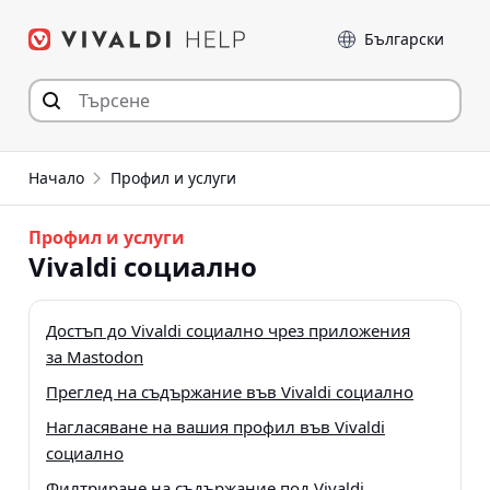
Прескочи
Език
към съдържанието
Начало
Профил и услуги
Профил и услуги
Vivaldi социално
Достъп до Vivaldi социално чрез приложения
за Mastodon
Преглед на съдържание във Vivaldi социално
Нагласяване на вашия профил във Vivaldi
социално
Филтриране на съдържание под Vivaldi