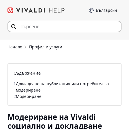
Прескочи
Език
към съдържанието
Начало
Профил и услуги
Съдържание
1
Докладване на публикация или потребител за
модериране
2
Модериране
Модериране на Vivaldi
социално и докладване