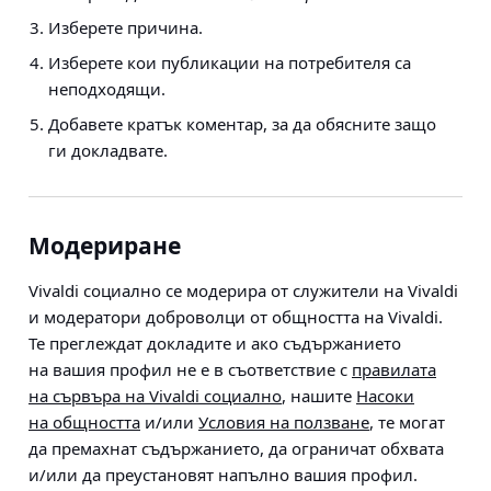
Изберете причина.
Изберете кои публикации на потребителя са
неподходящи.
Добавете кратък коментар, за да обясните защо
ги докладвате.
Модериране
Vivaldi социално се модерира от служители на Vivaldi
и модератори доброволци от общността на Vivaldi.
Те преглеждат докладите и ако съдържанието
на вашия профил не е в съответствие с
правилата
на сървъра на Vivaldi социално
, нашите
Насоки
на общността
и/или
Условия на ползване
, те могат
да премахнат съдържанието, да ограничат обхвата
и/или да преустановят напълно вашия профил.