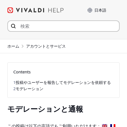
コ
言語
ン
テ
ン
ツ
へ
ジ
ホーム
アカウントとサービス
ャ
ン
プ
Contents
1
投稿やユーザーを報告してモデレーションを依頼する
2
モデレーション
モデレーションと通報
この投稿は以下の言語でもご利用いただけます：