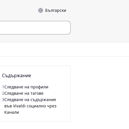
Език
Съдържание
1
Следване на профили
2
Следване на тагове
3
Следване на съдържание
във Vivaldi социално чрез
Канали