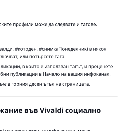
ките профили може да следвате и тагове.
ивалди, #котоден, #снимкаПонеделник) в някоя
ключват, или потърсете тага.
икации, в които е използван тагът, и преценете
обни публикации в Начало на вашия инфоканал.
ане
в горния десен ъгъл на страницата.
жание във Vivaldi социално
di
или друг четец на инфоканали, може