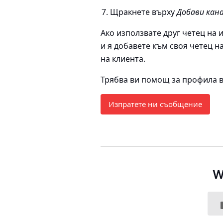
Щракнете върху
Добави кан
Ако използвате друг четец на 
и я добавете към своя четец н
на клиента.
Трябва ви помощ за профила въ
Изпратете ни съобщение
W