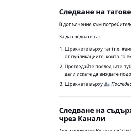
Следване на тагове
В допълнение към потребителс
За да следвате таг:
Щракнете върху таг (т.е. #в
от публикациите, които го в
Прегледайте последните публ
дали искате да виждате под
Щракнете върху
Последв
Следване на съдър
чрез Канали
Ако използвате
Канали на Vival