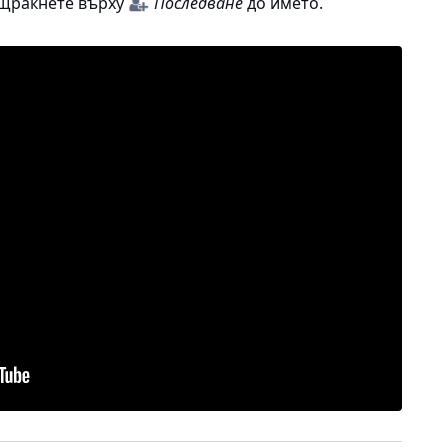
 щракнете върху
Последване
до името.