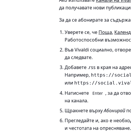
да получавате нови публикаци
За да се абонирате за съдържан
Уверете се, че
Поща
,
Календ
Работоспособни възможнос
Във Vivaldi социално, отвор
да следвате.
Добавете .rss в края на адре
Например,
https://socia
или
https://social.viva
Натиснете
, за да от
Enter
на канала.
Щракнете върху
Абонирай
по
Прегледайте и, ако е необх
и честотата на опресняване