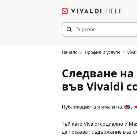
Прескочи
към съдържанието
Начало
Профил и услуги
Viva
Следване на
във Vivaldi 
Публикацията я има и на:
Тъй като
Vivaldi социално
и Mas
да показват съдържание въз о