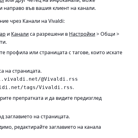
и направо във вашия клиент на канали.
ие чрез Канали на Vivaldi:
ар
и
Канали
са разрешени в
Настройки
> Общи >
ти
.
ете профила или страницата с тагове, които искате
са на страницата.
l.vivaldi.net/@Vivaldi
.rss
.
ldi.net/tags/Vivaldi
.rss
ворите препратката и да видите предизглед
д заглавието на страницата.
одимо, редактирайте заглавието на канала
.