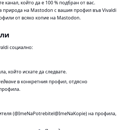
те канал, който да е 100 % подбран от вас.
 природа на Mastodon с вашия профил във Vivaldi
офили от всяко копие на Mastodon.
или
aldi социално:
а, който искате да следвате.
ледване
в конкретния профил, отдясно
 профила.
теля (@ImeNaPotrebitel@ImeNaKopie) на профила,