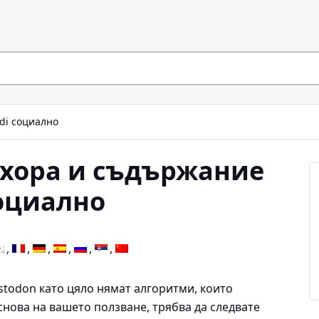
ldi социално
 хора и съдържание
социално
todon като цяло нямат алгоритми, които
снова на вашето ползване, трябва да следвате