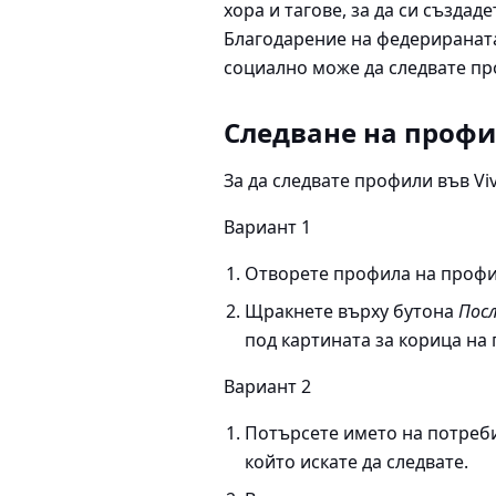
хора и тагове, за да си създаде
Благодарение на федерираната
социално може да следвате пр
Следване на проф
За да следвате профили във Viv
Вариант 1
Отворете профила на профил
Щракнете върху бутона
Пос
под картината за корица на
Вариант 2
Потърсете името на потреби
който искате да следвате.