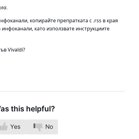
ала
.
инфоканали, копирайте препратката с .rss в края
а инфоканали, като използвате инструкциите
в Vivaldi?
as this helpful?
Yes
No