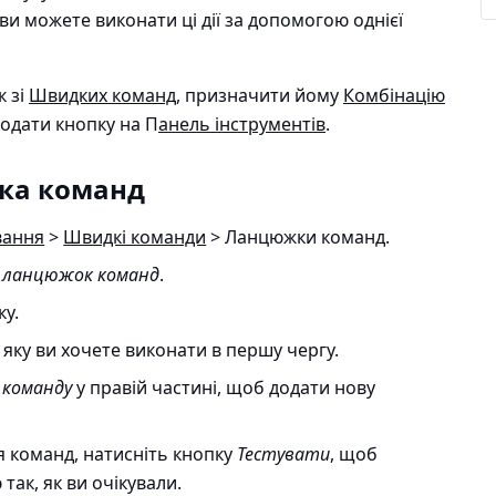
 можете виконати ці дії за допомогою однієї
 зі
Швидких команд
, призначити йому
Комбінацію
одати кнопку на П
анель інструментів
.
ка команд
вання
>
Швидкі команди
> Ланцюжки команд
.
 ланцюжок команд
.
у.
, яку ви хочете виконати в першу чергу.
 команду
у правій частині, щоб додати нову
я команд, натисніть кнопку
Тестувати
, щоб
так, як ви очікували.