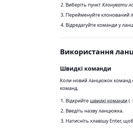
Виберіть пункт
Клонувати л
Перейменуйте клонований 
Відредагуйте команди у лан
Використання лан
Швидкі команди
Коли новий ланцюжок команд с
команд.
Відкрийте
швидкі команди
(
Введіть назву ланцюжка.
Натисніть клавішу Enter, що