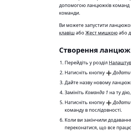
допомогою ланцюжків команд ви
команди.
Ви можете запустити ланцюжок
клавіш
або
Жест мишкою
або д
Створення ланцюж
Перейдіть у розділ
Налашту
Натисніть кнопку
Додати
Дайте назву новому ланцюжк
Замініть
Команда 1
на ту дію
Натисніть кнопку
Додати
команду в послідовності.
Коли ви закінчили додаванн
переконатися, що все працю 