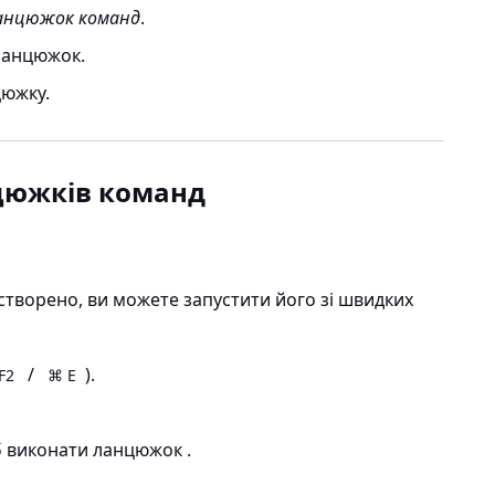
анцюжок команд
.
ланцюжок.
цюжку.
цюжків команд
творено, ви можете запустити його зі швидких
/
).
F2
⌘ E
б виконати ланцюжок .