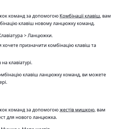
южок команд за допомогою
Комбінації клавіш
, вам
бінацію клавіш новому ланцюжку команд.
Клавіатура > Ланцюжки
.
и хочете призначити комбінацію клавіш та
на клавіатурі.
комбінацію клавіш ланцюжку команд, ви можете
ері.
южок команд за допомогою
жестів мишкою
, вам
ст для нового ланцюжка.