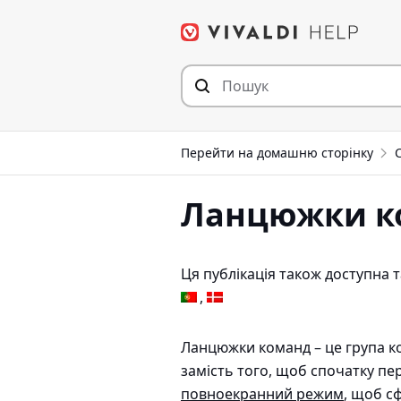
Перейти
до
статті
Перейти на домашню сторінку
Ланцюжки к
Ця публікація також доступна
Ланцюжки команд – це група ко
замість того, щоб спочатку пе
повноекранний режим
, щоб сф