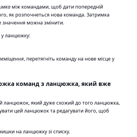
имка
між командами, щоб дати попередній
ого, як розпочнеться нова команда. Затримка
це значення можна змінити.
 у ланцюжку:
реміщення
, перетягніть команду на нове місце у
южка команд з ланцюжка, який вже
й ланцюжок, який дуже схожий до того ланцюжка,
нувати цей ланцюжок та редагувати його, щоб
ишки на ланцюжку зі списку.