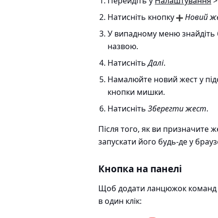
Перейдіть у
Налаштування
>
Натисніть кнопку
Новий ж
У випадному меню знайдіть
назвою.
Натисніть
Далі
.
Намалюйте новий жест у підс
кнопки мишки.
Натисніть
Зберегти жест
.
Після того, як ви призначите
запускати його будь-де у брауз
Кнопка на панелі
Щоб додати ланцюжок команд як
в один клік: