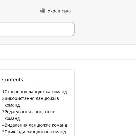
Мова
Contents
1
Створення ланцюжка команд
2
Використання ланцюжків
команд
3
Редагування ланцюжків
команд
4
Видалення ланцюжка команд
5
Приклади ланцюжків команд