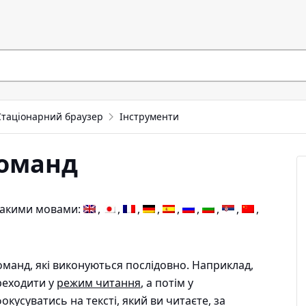
Стаціонарний браузер
Інструменти
оманд
 такими мовами:
манд, які виконуються послідовно. Наприклад,
реходити у
режим читання
, а потім у
окусуватись на тексті, який ви читаєте, за