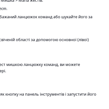
 Мишка > Мапа жестів
.
ест
.
 бажаний ланцюжок команд або шукайте його за
віченій області за допомогою основної (лівої)
 жест мишкою ланцюжку команд, ви можете
ері.
 кнопку на панель інструментів і запустити його