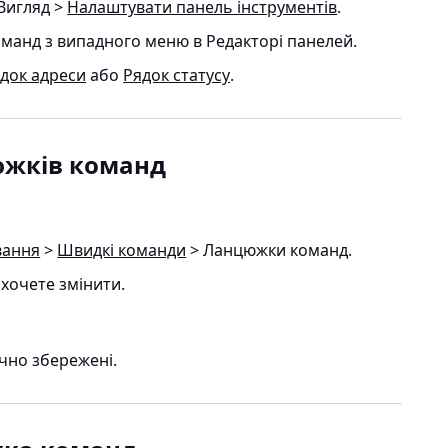
Вигляд >
Налаштувати панель інструментів
.
манд з випадного меню в Редакторі панелей.
док адреси
або
Рядок статусу
.
южків команд
вання
>
Швидкі команди
> Ланцюжки команд
.
хочете змінити.
чно збережені.