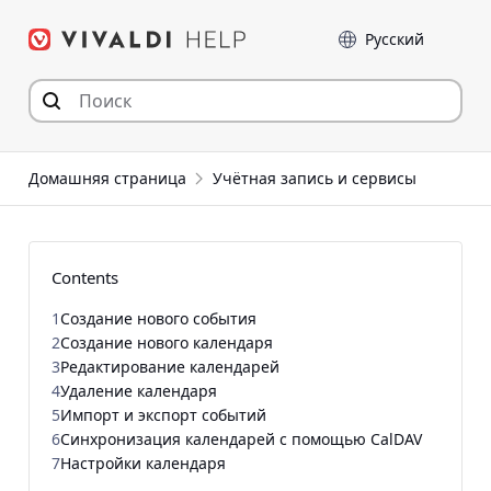
Перейти
Language
к
содержимому
Домашняя страница
Учётная запись и сервисы
Contents
1
Создание нового события
2
Создание нового календаря
3
Редактирование календарей
4
Удаление календаря
5
Импорт и экспорт событий
6
Синхронизация календарей с помощью CalDAV
7
Настройки календаря