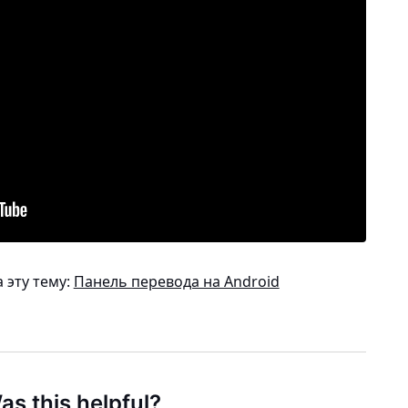
 эту тему:
Панель перевода на Android
as this helpful?