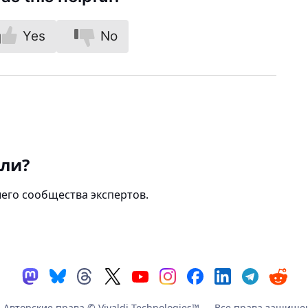
Yes
No
али?
его сообщества экспертов.
Авторские права © Vivaldi Technologies™
— Все права защище