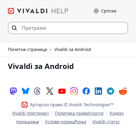
Пређи
Језик
на
садржај
Почетна страница
Vivaldi за Android
Vivaldi за Android
Ауторско право © Vivaldi Technologies™
Vivaldi прегледач
|
Политика приватности
|
Кодекс
понашања
|
Услови коришћења
|
Vivaldi статус