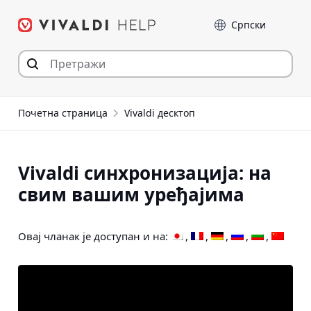
Пређи
Језик
на
садржај
Почетна страница
Vivaldi десктоп
Vivaldi синхронизација: на
свим вашим уређајима
Овај чланак је доступан и на: