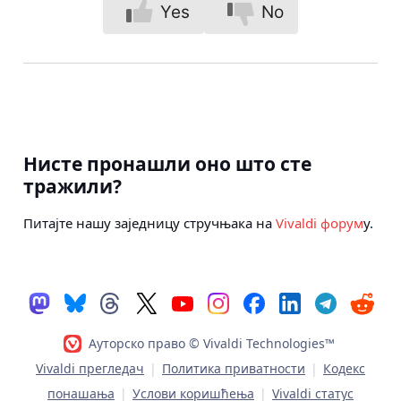
Yes
No
Нисте пронашли оно што сте
тражили?
Питајте нашу заједницу стручњака на
Vivaldi форум
у.
Ауторско право © Vivaldi Technologies™
Vivaldi прегледач
|
Политика приватности
|
Кодекс
понашања
|
Услови коришћења
|
Vivaldi статус