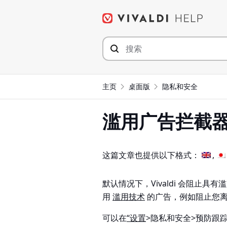
Skip
to
content
主页
桌面版
隐私和安全
滥用广告拦截
这篇文章也提供以下格式：
默认情况下，Vivaldi 会阻止
用
滥用技术
的广告，例如阻止您
可以在
“设置
>隐私和安全>预防跟