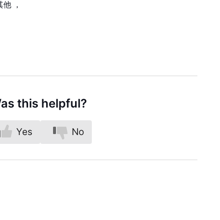
其他
，
as this helpful?
Yes
No