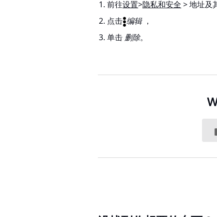
前往
设置
>
隐私和安全
>
地址及
点击
编辑
，
单击
删除
。
W