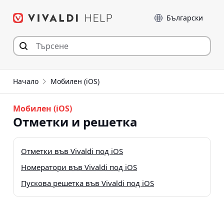
Прескочи
Език
към съдържанието
Начало
Мобилен (iOS)
Мобилен (iOS)
Отметки и решетка
Отметки във Vivaldi под iOS
Номератори във Vivaldi под iOS
Пускова решетка във Vivaldi под iOS