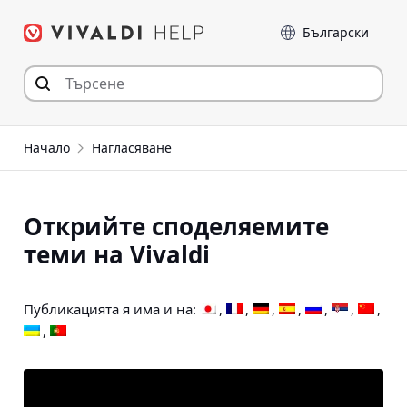
Прескочи
Език
към съдържанието
Начало
Нагласяване
Открийте споделяемите
теми на Vivaldi
Публикацията я има и на: