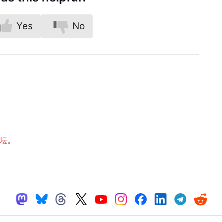
Yes
No
论坛
。
es™
— All rights reserved.
Vivaldi 浏览器
|
Privacy Policy
|
行为准