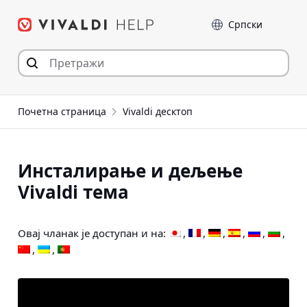
Пређи
Језик
на
садржај
Почетна страница
Vivaldi десктоп
Инсталирање и дељење
Vivaldi тема
Овај чланак је доступан и на: