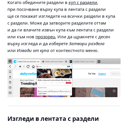
Когато обедините раздели в
куп с раздели
,
при посочване върху купа в лентата с раздели
ще се покажат изгледите на всички раздели в купа
с раздели. Може да затворите разделите оттам
и да ги влачите извън купа към лентата с раздели
или към нов
прозорец
. Или да щракнете с десен
върху изгледа и да изберете
Затвори раздела
или
Извади от купа
от контекстното меню.
Изгледи в лентата с раздели