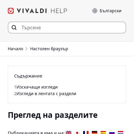
Прескочи
Език
към съдържанието
Начало
Настолен браузър
Съдържание
1
Изскачащи изгледи
2
Изгледи в лентата с раздели
Преглед на разделите
Публикацията я има и на: