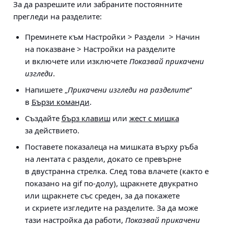
За да разрешите или забраните постоянните
прегледи на разделите:
Преминете към
Настройки > Раздели > Начин
на показване > Настройки на разделите
и включете или изключете
Показвай прикачени
изгледи
.
Напишете „
Прикачени изгледи на разделите
“
в
Бързи команди
.
Създайте
бърз клавиш
или
жест с мишка
за действието.
Поставете показалеца на мишката върху ръба
на лентата с раздели, докато се превърне
в двустранна стрелка. След това влачете (както е
показано на gif по-долу), щракнете двукратно
или щракнете със среден, за да покажете
и скриете изгледите на разделите. За да може
тази настройка да работи,
Показвай прикачени