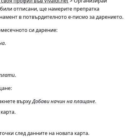
своя профил във Vivaldi.net
> Организирай
те били отписани, ще намерите препратка
намент в потвърдителното е-писмо за дарението.
емесечното си дарение:
на
.
 плати
.
щане:
акнете върху
Добави начин на плащане
.
карта.
точки след данните на новата карта.