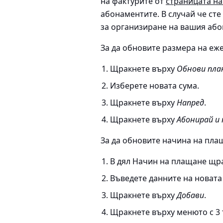
на фактурите от
страницата на 
абонаментите
. В случай че с
за организиране на вашия або
За да обновите размера на еж
Щракнете върху
Обнови пла
Изберете новата сума.
Щракнете върху
Напред
.
Щракнете върху
Абонирай и
За да обновите начина на пла
В дял Начин на плащане щр
Въведете данните на новата 
Щракнете върху
Добави
.
Щракнете върху менюто с 3 