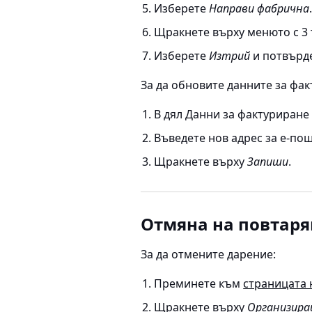
Изберете
Направи фабрична
Щракнете върху менюто с 3 т
Изберете
Изтрий
и потвърд
За да обновите данните за фак
В дял Данни за фактуриран
Въведете нов адрес за е-по
Щракнете върху
Запиши
.
Отмяна на повтаря
За да отмените дарение:
Преминете към
страницата 
Щракнете върху
Организир