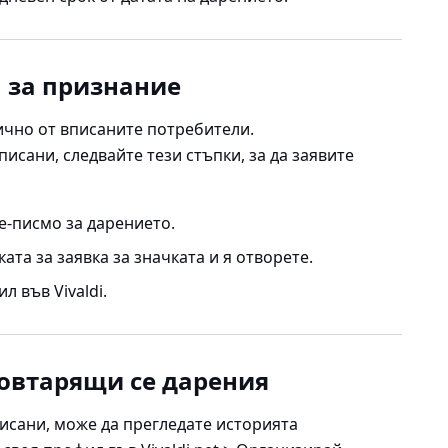
а за признание
ично от вписаните потребители.
писани, следвайте тези стъпки, за да заявите
е-писмо за дарението.
ата за заявка за значката и я отворете.
 във Vivaldi.
овтарящи се дарения
писани, може да прегледате историята