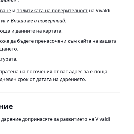
изнание
“.
зване
и
политиката на поверителност
на Vivaldi.
или
Впиши ме и пожертвай
.
оща и данните на картата.
Може да бъдете пренасочени към сайта на вашата
ащането.
турата.
ратена на посочения от вас адрес за е-поща
-дневен срок от датата на дарението.
ние
дарение допринасяте за развитието на Vivaldi