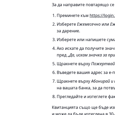
За да направите повтарящо се
Преминете към
https://login
Изберете
Ежемесечно
или
Еж
за дарение.
Изберете или напишете сума
Ако искате да получите знач
пред „
Да, искам значка за пр
Щракнете върху
Пожертвай
Въведете вашия адрес за е-п
Щракнете върху
Абонирай и
на вашата банка, за да пот
Прегледайте и изтеглете фак
Квитанцията също ще бъде изп
и може да бъде изтеглена в 30