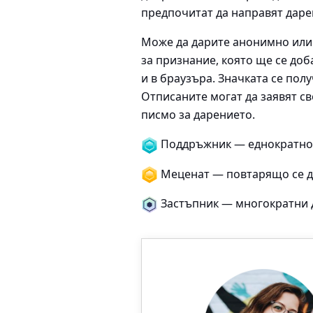
предпочитат да направят даре
Може да дарите анонимно или 
за признание, която ще се до
и в браузъра. Значката се пол
Отписаните могат да заявят св
писмо за дарението.
Поддръжник — еднократно 
Меценат — повтарящо се д
Застъпник — многократни 