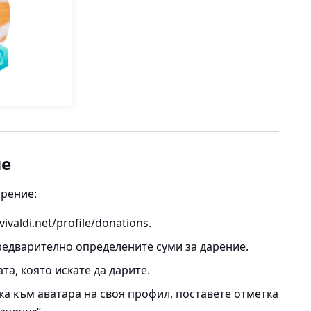
ие
арение:
.vivaldi.net/profile/donations
.
едварително определените суми за дарение.
а, която искате да дарите.
ка към аватара на своя профил, поставете отметка