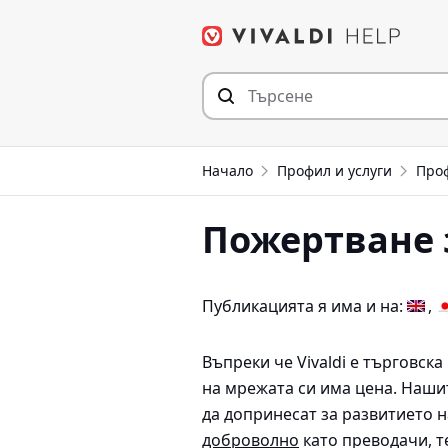
Прескочи
към съдържанието
Начало
Профил и услуги
Про
Пожертване з
Публикацията я има и на:
Въпреки че Vivaldi е търговск
на мрежата си има цена. Наши
да допринесат за развитието на
доброволно
като преводачи, т