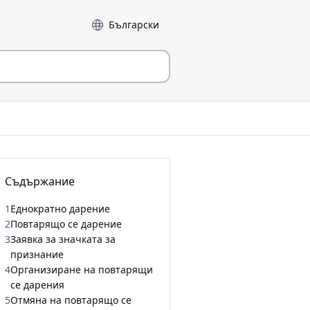
Език
Съдържание
1
Еднократно дарение
2
Повтарящо се дарение
3
Заявка за значката за
признание
4
Организиране на повтарящи
се дарения
5
Отмяна на повтарящо се