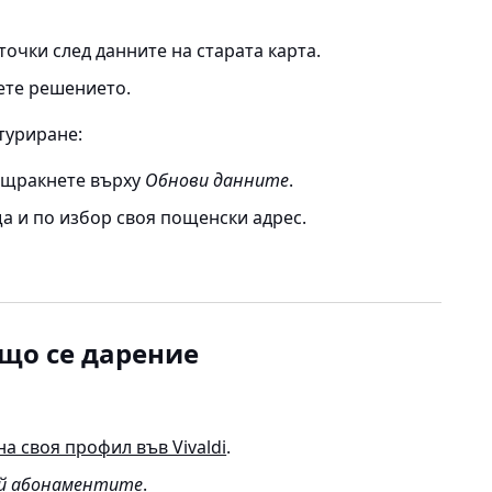
.
очки след данните на старата карта.
ете решението.
туриране:
е щракнете върху
Обнови данните
.
ща и по избор своя пощенски адрес.
що се дарение
на своя профил във Vivaldi
.
ай абонаментите
.