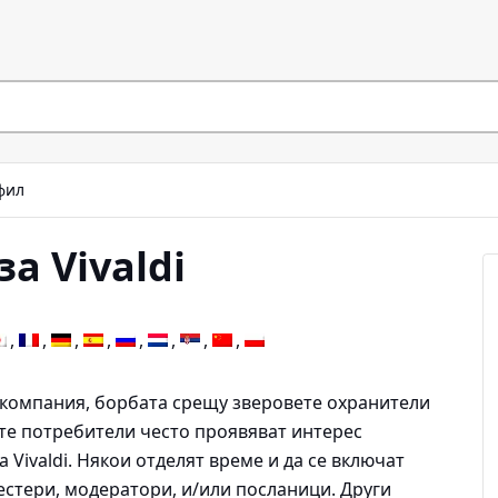
фил
а Vivaldi
а компания, борбата срещу зверовете охранители
те потребители често проявяват интерес
 Vivaldi. Някои отделят време и да се включат
естери, модератори, и/или посланици. Други