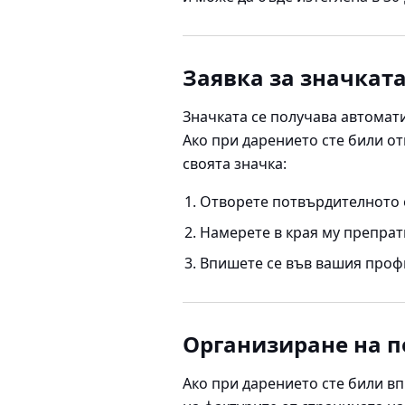
Заявка за значкат
Значката се получава автомат
Ако при дарението сте били от
своята значка:
Отворете потвърдителното 
Намерете в края му препратк
Впишете се във вашия профил
Организиране на п
Ако при дарението сте били в