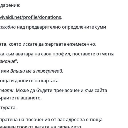
 дарение:
.vivaldi.net/profile/donations
.
егодно
над предварително определените суми
та, която искате да жертвате ежемесечно.
ка към аватара на своя профил, поставете отметка
изнание
“.
или
Впиши ме и пожертвай
.
оща и данните на картата.
 плати
. Може да бъдете пренасочени към сайта
върдите плащането.
турата.
ратена на посочения от вас адрес за е-поща
-дневен срок от датата на дарението.