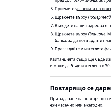
пред „
Да, искам значка за пр
Приемете
условията на пол
Щракнете върху
Пожертвай
Въведете вашия адрес за е-п
Щракнете върху
Плащане
. 
банка, за да потвърдите пл
Прегледайте и изтеглете фак
Квитанцията също ще бъде изп
и може да бъде изтеглена в 30
Повтарящо се даре
При задаване на повтарящо се 
ежемесечно или ежегодно.