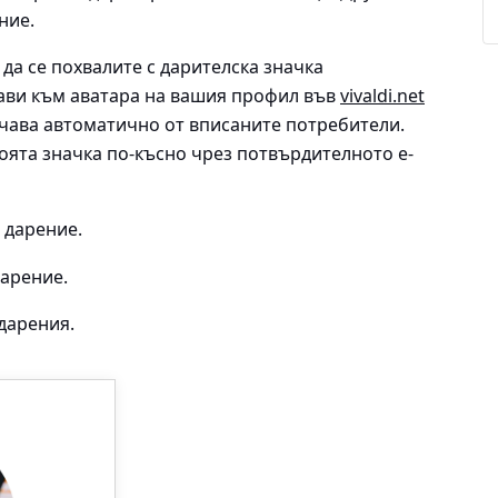
ние.
да се похвалите с дарителска значка
бави към аватара на вашия профил във
vivaldi.net
учава автоматично от вписаните потребители.
оята значка по-късно чрез потвърдителното е-
дарение.
арение.
дарения.