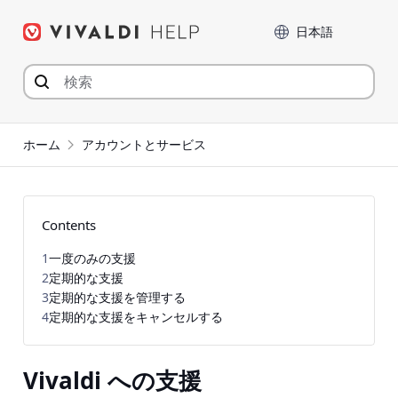
コ
言語
ン
テ
ン
ツ
へ
ジ
ホーム
アカウントとサービス
ャ
ン
プ
Contents
1
一度のみの支援
2
定期的な支援
3
定期的な支援を管理する
4
定期的な支援をキャンセルする
Vivaldi への支援