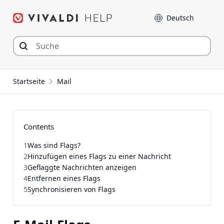
Zum
Sprache
Inhalt
springen
Startseite
Mail
Contents
1
Was sind Flags?
2
Hinzufügen eines Flags zu einer Nachricht
3
Geflaggte Nachrichten anzeigen
4
Entfernen eines Flags
5
Synchronisieren von Flags