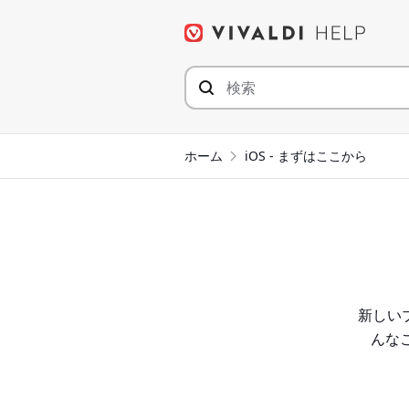
コ
ン
テ
ン
ツ
へ
ジ
ホーム
iOS - まずはここから
ャ
ン
プ
新しい
んなこ