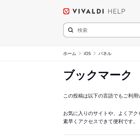
コ
ン
テ
ン
ツ
へ
ジ
ホーム
iOS
パネル
ャ
ン
ブックマーク
プ
この投稿は以下の言語でもご利用
お気に入りのサイトや、よくアク
素早くアクセスできて便利です。