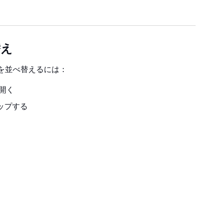
替え
を並べ替えるには：
開く
ップする