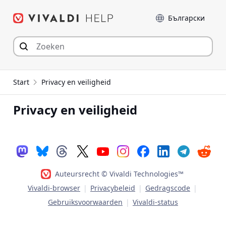
Spring
Taal
naar
inhoud
Start
Privacy en veiligheid
Privacy en veiligheid
Auteursrecht © Vivaldi Technologies™
Vivaldi-browser
|
Privacybeleid
|
Gedragscode
|
Gebruiksvoorwaarden
|
Vivaldi-status