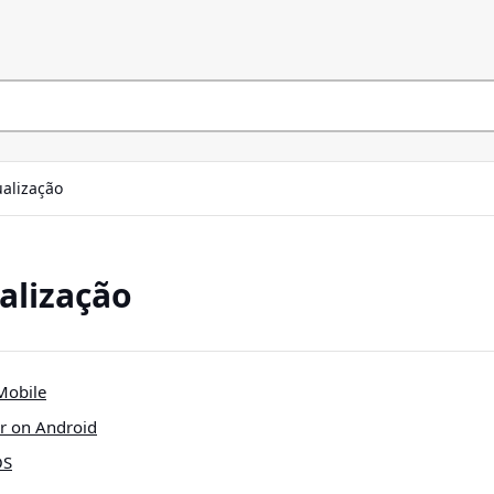
ualização
alização
 Mobile
er on Android
OS