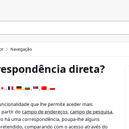
or
Navegação
respondência direta?
uncionalidade que lhe permite aceder mais
 partir do
campo de endereços
,
campo de pesquisa
,
o há uma correspondência, poupa-lhe alguns
 pretendido, comparando com o acesso através do