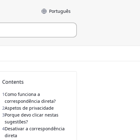
Idioma
Contents
1
Como funciona a
correspondência direta?
2
Aspetos de privacidade
3
Porque devo clicar nestas
sugestões?
4
Desativar a correspondência
direta