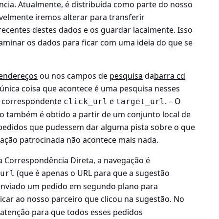
cia. Atualmente, é distribuída como parte do nosso
velmente iremos alterar para transferir
ecentes destes dados e os guardar lacalmente. Isso
minar os dados para ficar com uma ideia do que se
endereços
ou nos campos de
pesquisa
da
barra cd
a única coisa que acontece é uma pesquisa nesses
 a correspondente
e
. – O
click_url
target_url
o também é obtido a partir de um conjunto local de
e pedidos que pudessem dar alguma pista sobre o que
ligação patrocinada não acontece mais nada.
da Correspondência Direta, a navegação é
(que é apenas o URL para que a sugestão
url
 enviado um pedido em segundo plano para
ndicar ao nosso parceiro que clicou na sugestão. No
 atenção para que todos esses pedidos