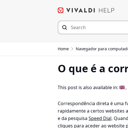
Seguir
para
o
conteúdo
Home
Navegador para computad
O que é a cor
This post is also available in:
Correspondência direta é uma f
rapidamente a certos websites a
e da pesquisa
Speed Dial
. Quand
cliques para aceder ao website