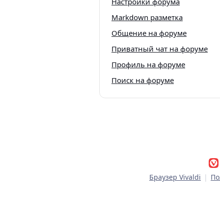
Настройки форума
Markdown разметка
Общение на форуме
Приватный чат на форуме
Профиль на форуме
Поиск на форуме
Браузер Vivaldi
|
По