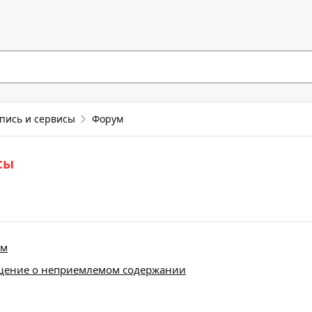
пись и сервисы
Форум
сы
ем
щение о неприемлемом содержании