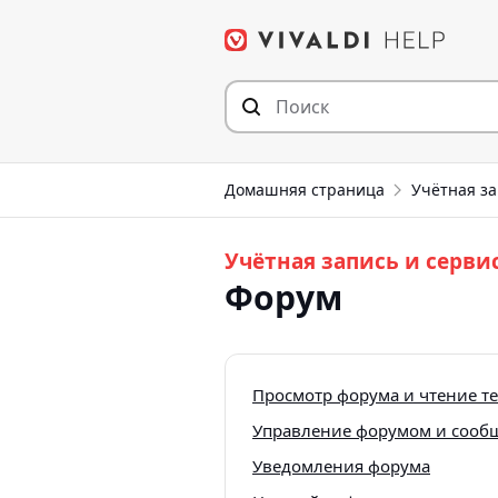
Перейти
к
содержимому
Домашняя страница
Учётная за
Учётная запись и серви
Форум
Просмотр форума и чтение т
Управление форумом и сооб
Уведомления форума