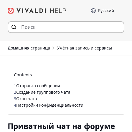
Перейти
Language
к
содержимому
Домашняя страница
Учётная запись и сервисы
Contents
1
Отправка сообщения
2
Создание группового чата
3
Окно чата
4
Настройки конфиденциальности
Приватный чат на форуме