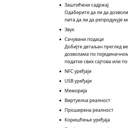
Заштићени садржај
Одаберите да ли да дозволи
пита да ли да репродукује 
Звук
Сачувани подаци
Добијте детаљан преглед ве
дозволама по појединачном 
податке свих сајтова или по
NFC уређаји
USB уређаји
Меморија
Виртуелна реалност
Проширена реалност
Коришћење уређаја