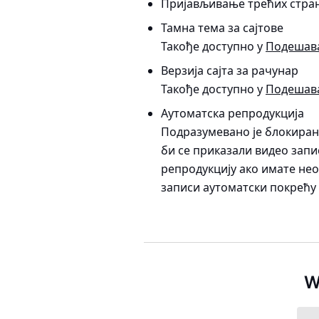
Пријављивање трећих стра
Тамна тема за сајтове
Такође доступно у
Подешав
Верзија сајта за рачунар
Такође доступно у
Подешав
Аутоматска репродукција
Подразумевано је блокирана
би се приказали видео запи
репродукцију ако имате не
записи аутоматски покрећу к
W