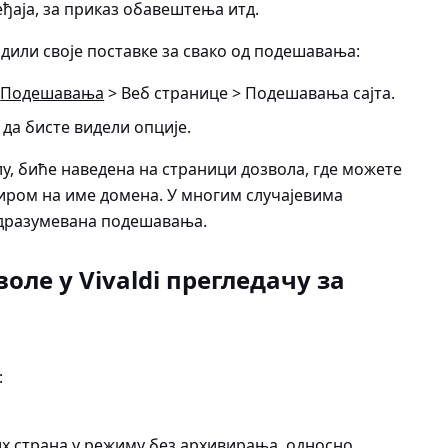
ђаја, за приказ обавештења итд.
дили своје поставке за свако од подешавања:
Подешавања
> Веб странице > Подешавања сајта
.
да бисте видели опције.
олу, биће наведена на страници дозвола, где можете
диром на име домена. У многим случајевима
одразумевана подешавања.
ле у Vivaldi прегледачу за
:
их страна у режиму без архивирања, односно