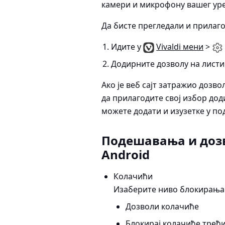
камери и микрофону вашег уре
Да бисте прегледали и прилаго
Идите у
Vivaldi мени
>
Додирните дозволу на листи 
Ако је веб сајт затражио дозв
да прилагодите свој избор до
можете додати и изузетке у п
Подешавања и дозво
Android
Колачићи
Изаберите ниво блокирања
Дозволи колачиће
Блокирај колачиће трећ