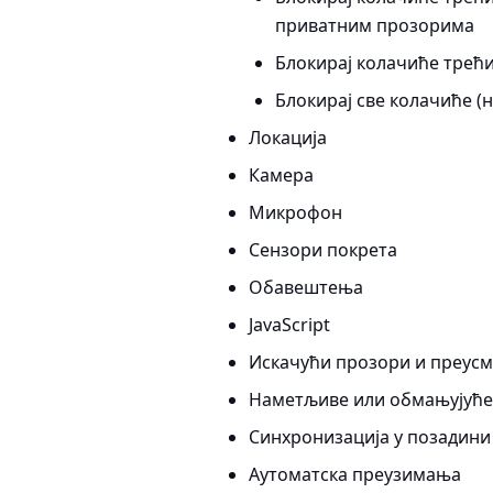
приватним прозорима
Блокирај колачиће трећи
Блокирај све колачиће (н
Локација
Камера
Микрофон
Сензори покрета
Обавештења
JavaScript
Искачући прозори и преус
Наметљиве или обмањујуће
Синхронизација у позадини
Аутоматска преузимања