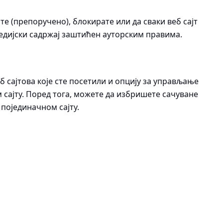
те (препоручено), блокирате или да сваки веб сајт
медијски садржај заштићен ауторским правима.
б сајтова које сте посетили и опцију за управљање
сајту. Поред тога, можете да избришете сачуване
 појединачном сајту.