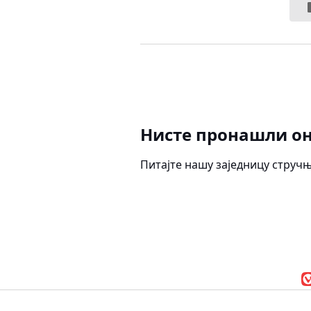
Нисте пронашли он
Питајте нашу заједницу струч
Vivaldi прегледач