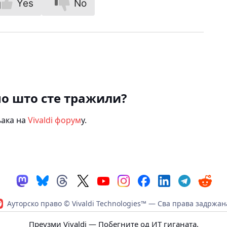
Yes
No
о што сте тражили?
њака на
Vivaldi форум
у.
Ауторско право © Vivaldi Technologies™
— Сва права задржан
|
Политика приватности
|
Кодекс понашања
|
Услови коришћ
Преузми Vivaldi
— Побегните од ИТ гиганата.