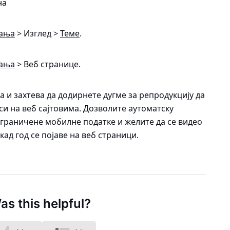
на
ања
> Изглед >
Теме
.
ања
> Веб странице
.
 и захтева да додирнете дугме за репродукцију да
си на веб сајтовима. Дозволите аутоматску
ограничене мобилне податке и желите да се видео
ад год се појаве на веб страници.
as this helpful?