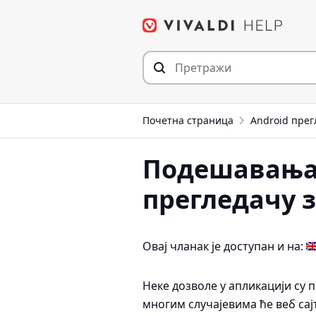
Пређи
на
садржај
Почетна страница
Android прег
Подешавања с
прегледачу з
Овај чланак је доступан и на:
Неке дозволе у апликацији су 
многим случајевима ће веб сај