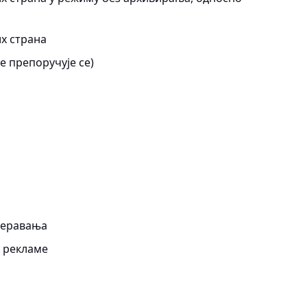
х страна
е препоручује се)
меравања
 рекламе