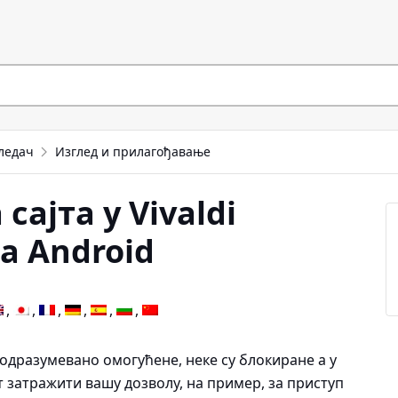
ледач
Изглед и прилагођавање
ајта у Vivaldi
а Android
подразумевано омогућене, неке су блокиране а у
т затражити вашу дозволу, на пример, за приступ