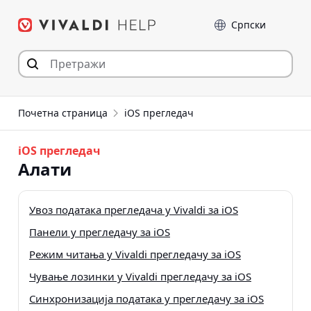
Пређи
Језик
на
садржај
Почетна страница
iOS прегледач
iOS прегледач
Алати
Увоз података прегледача у Vivaldi за iOS
Панели у прегледачу за iOS
Режим читања у Vivaldi прегледачу за iOS
Чување лозинки у Vivaldi прегледачу за iOS
Синхронизација података у прегледачу за iOS