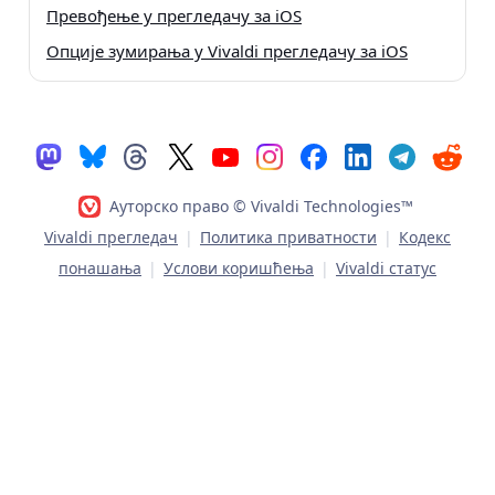
Превођење у прегледачу за iOS
Опције зумирања у Vivaldi прегледачу за iOS
Ауторско право © Vivaldi Technologies™
Vivaldi прегледач
|
Политика приватности
|
Кодекс
понашања
|
Услови коришћења
|
Vivaldi статус