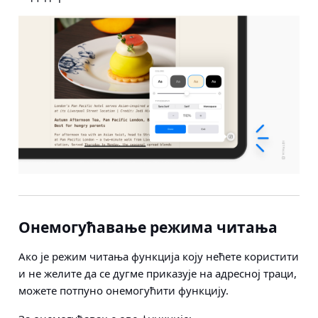
Онемогућавање режима читања
Ако је режим читања функција коју нећете користити
и не желите да се дугме приказује на адресној траци,
можете потпуно онемогућити функцију.