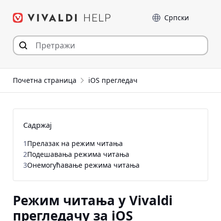
Пређи
Језик
на
садржај
Почетна страница
iOS прегледач
Садржај
1
Прелазак на режим читања
2
Подешавања режима читања
3
Онемогућавање режима читања
Режим читања у Vivaldi
прегледачу за iOS