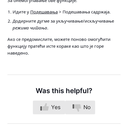
За онемогућавање ове функције:
Идите у
Подешавања
> Подешавања садржаја
.
Додирните дугме за укључивање/искључивање
режима читања
.
Ако се предомислите, можете поново омогућити
функцију пратећи исте кораке као што је горе
наведено.
Was this helpful?
Yes
No