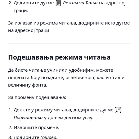
Додирните дугме
Режим читања
на адресној
траци.
За излазак из режима читања, додирните исто дугме
на адресној траци.
Подешавања режима читања
Да бисте читање учинили удобнијим, можете
подесити боју позадине, осветљеност, као и стил и
величину фонта.
За промену подешавања:
Док сте у режиму читања, додирните дугме
Подешавања
у доњем десном углу.
Извршите промене.
Додирните
Готово
.