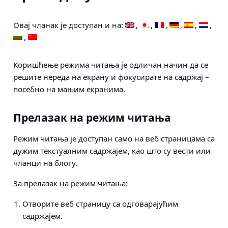
Овај чланак је доступан и на:
Коришћење режима читања је одличан начин да се
решите нереда на екрану и фокусирате на садржај –
посебно на мањим екранима.
Прелазак на режим читања
Режим читања је доступан само на веб страницама са
дужим текстуалним садржајем, као што су вести или
чланци на блогу.
За прелазак на режим читања:
Отворите веб страницу са одговарајућим
садржајем.